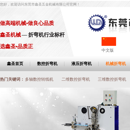
您好，欢迎访问东莞市鑫圣五金机械有限公司官网！
做高端机械•做良心品质
鑫圣机械
— 折弯机行业标杆
选鑫圣•品质正
中文版
鑫圣首页
数控折弯机
液压折弯机
机械折弯机
热门关键词：
多轴数控转线机
二维数控折弯机
三维数控折弯机