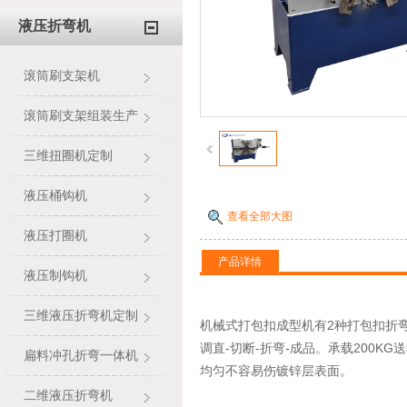
液压折弯机
滚筒刷支架机
滚筒刷支架组装生产
线
三维扭圈机定制
液压桶钩机
查看全部大图
液压打圈机
产品详情
液压制钩机
三维液压折弯机定制
2
机械式打包扣成型机有
种打包扣折
-
-
-
200KG
调直
切断
折弯
成品。承载
送
扁料冲孔折弯一体机
均匀不容易伤镀锌层表面。
二维液压折弯机