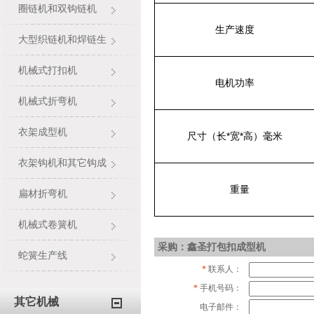
圈链机和双钩链机
生产速度
大型织链机和焊链生
产线
机械式打扣机
电机功率
机械式折弯机
衣架成型机
*
*
尺寸（长
宽
高）毫米
衣架钩机和其它钩成
重量
型机
扁材折弯机
机械式卷簧机
采购：鑫圣打包扣成型机
蛇簧生产线
*
联系人：
*
手机号码：
其它机械
电子邮件：