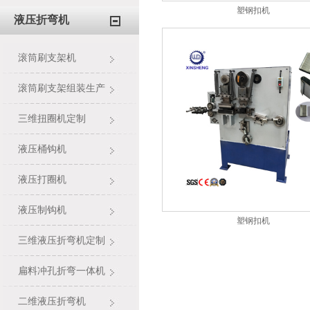
塑钢扣机
液压折弯机
滚筒刷支架机
滚筒刷支架组装生产
线
三维扭圈机定制
液压桶钩机
液压打圈机
液压制钩机
塑钢扣机
三维液压折弯机定制
扁料冲孔折弯一体机
二维液压折弯机