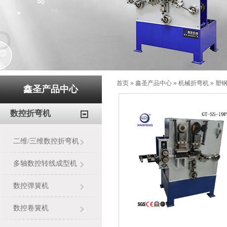
首页
»
鑫圣产品中心
»
机械折弯机
» 塑
鑫圣产品中心
数控折弯机
二维/三维数控折弯机
多轴数控转线成型机
数控弹簧机
数控卷簧机