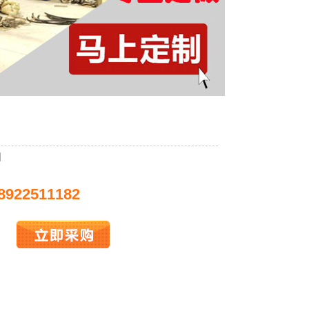
列
8922511182