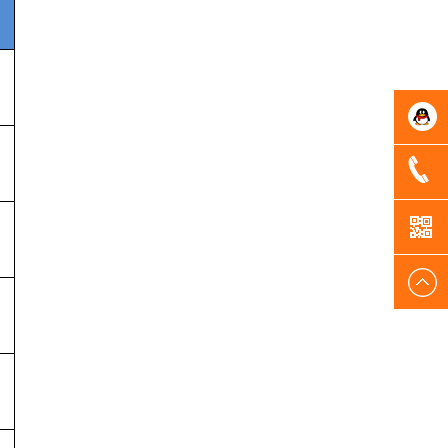
鑫圣客
+86
服
1892251