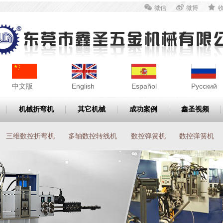
微信
微博
中文版
English
Español
Pусский
机械折弯机
其它机械
成功案例
鑫圣视频
三维数控折弯机
多轴数控转线机
数控弹簧机
数控弹簧机