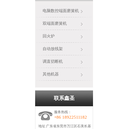
电脑数控端面磨簧机
双端面磨簧机
回火炉
自动放线架
调直切断机
其他机器
联系鑫圣
服务热线：
+86 18922511182
地址:广东省东莞市万江区石美长基