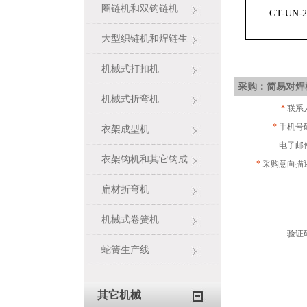
圈链机和双钩链机
GT-UN-2
大型织链机和焊链生
产线
机械式打扣机
采购：简易对焊
机械式折弯机
*
联系
*
手机号
衣架成型机
电子邮
衣架钩机和其它钩成
*
采购意向描
型机
扁材折弯机
机械式卷簧机
验证
蛇簧生产线
其它机械