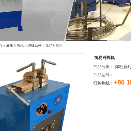
心
»
液压折弯机
»
焊机系列
» 简易对焊机
简易对焊机
产品分类：
焊机系
产品型号：
+86 1
订购热线：