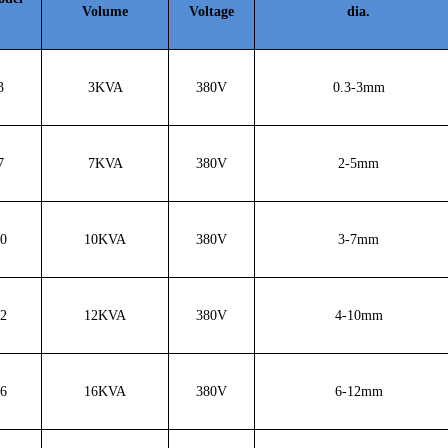
Volume
Voltage
dia.
3
3KVA
380V
0.3-3mm
7
7KVA
380V
2-5mm
0
10KVA
380V
3-7mm
2
12KVA
380V
4-10mm
6
16KVA
380V
6-12mm