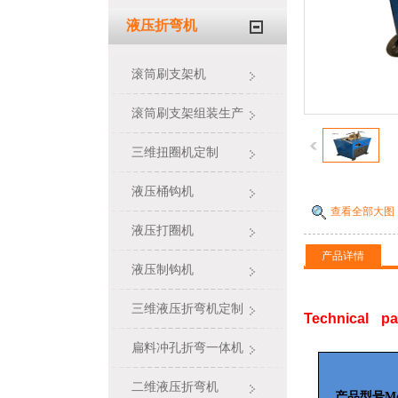
液压折弯机
滚筒刷支架机
滚筒刷支架组装生产
线
三维扭圈机定制
液压桶钩机
查看全部大图
液压打圈机
产品详情
液压制钩机
三维液压折弯机定制
Technical pa
扁料冲孔折弯一体机
二维液压折弯机
产品型号Mo